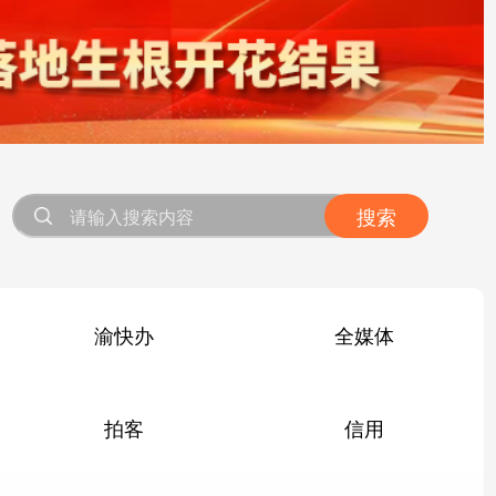
搜索
渝快办
全媒体
拍客
信用