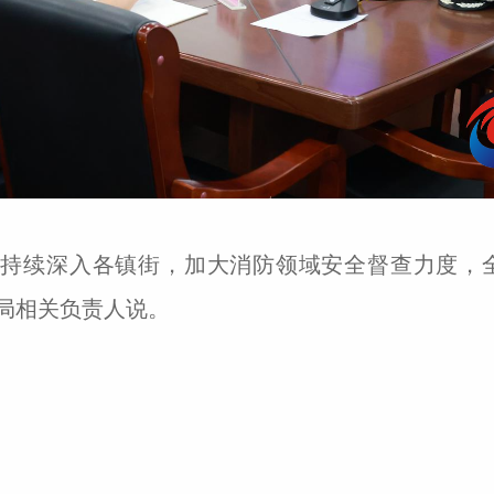
将持续深入各镇街，加大消防领域安全督查力度，
局相关负责人说。