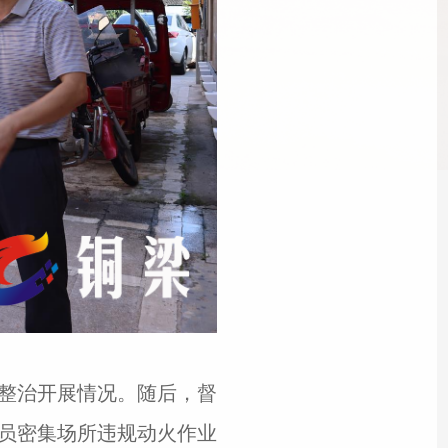
整治开展情况。随后，督
员密集场所违规动火作业