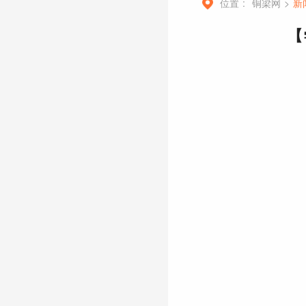
位置 :
铜梁网
>
新
【