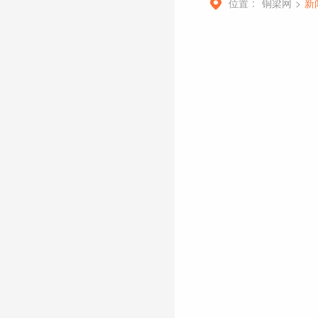
位置 :
铜梁网
>
新