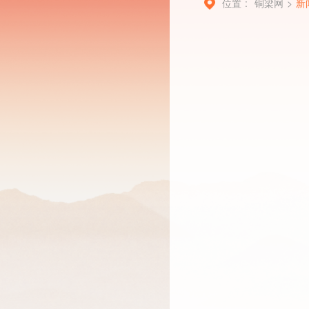
位置 :
铜梁网
>
新