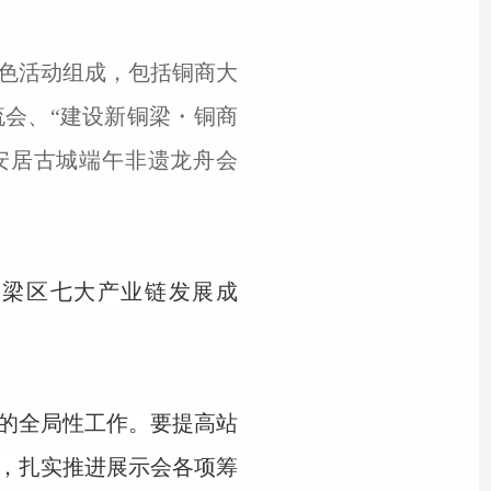
大特色活动组成，包括铜商大
流会、“建设新铜梁・铜商
安居古城端午非遗龙舟会
铜梁区七大产业链发展成
的全局性工作。要提高站
，扎实推进展示会各项筹