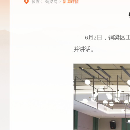
位置 :
铜梁网
>
新闻详情
6月2日，铜梁
并讲话。