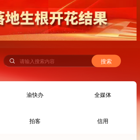
搜索
渝快办
全媒体
拍客
信用