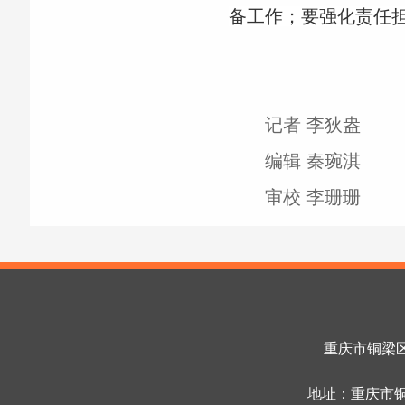
备工作；要强化责任
记者 李狄盎
编辑 秦琬淇
审校 李珊珊
重庆市铜梁区融
地址：重庆市铜梁