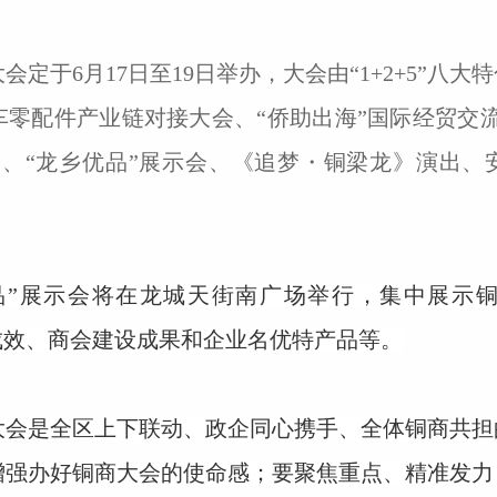
大会定于6月17日至19日举办，大会由“1+2+5”八
车零配件产业链对接大会、“侨助出海”国际经贸交
动、“龙乡优品”展示会、《追梦・铜梁龙》演出、
品”展示会将在龙城天街南广场举行，集中展示
成效、商会建设成果和企业名优特产品等。
大会是全区上下联动、政企同心携手、全体铜商共担
增强办好铜商大会的使命感；要聚焦重点、精准发力