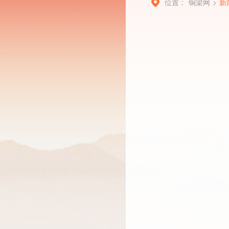
位置 :
铜梁网
>
新