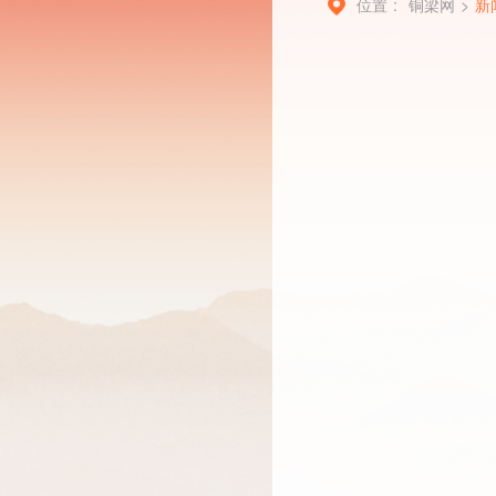
位置 :
铜梁网
>
新