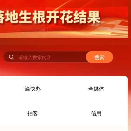
搜索
渝快办
全媒体
拍客
信用