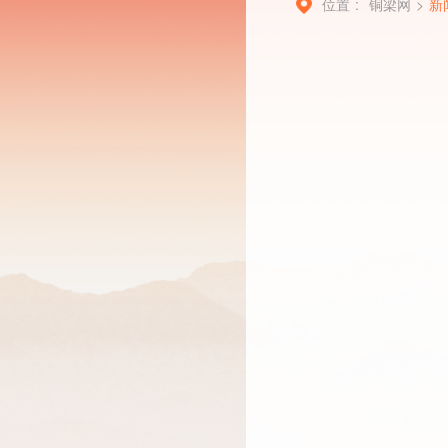
位置 :
铜梁网
>
新