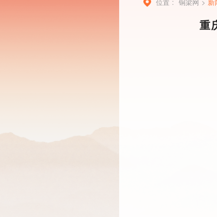
位置 :
铜梁网
>
新
重