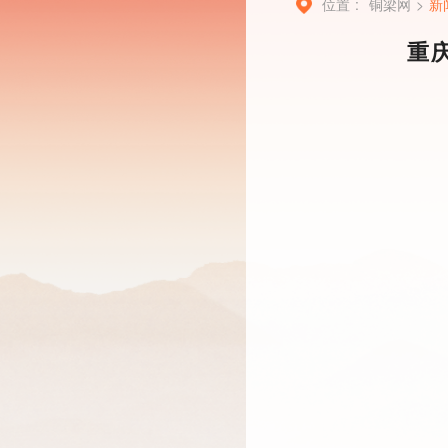
位置 :
铜梁网
>
新
重