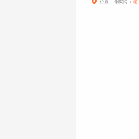
位置 :
铜梁网
>
老