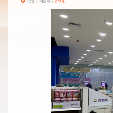
位置 :
铜梁网
>
奥特乐