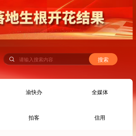
搜索
渝快办
全媒体
拍客
信用