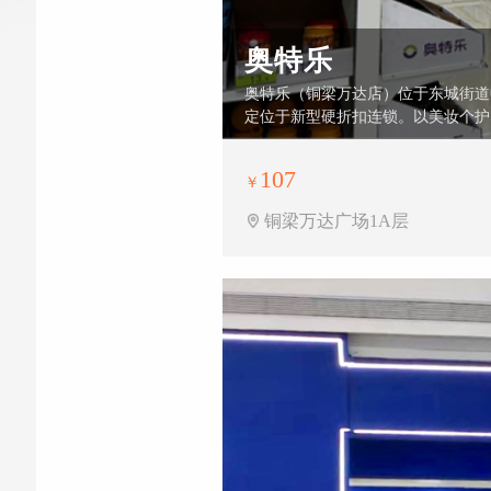
奥特乐
奥特乐（铜梁万达店）位于东城街道
定位于新型硬折扣连锁。以美妆个护
107
￥
铜梁万达广场1A层