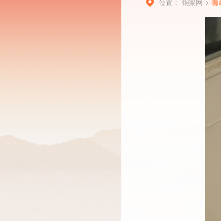
位置 :
铜梁网
>
咖